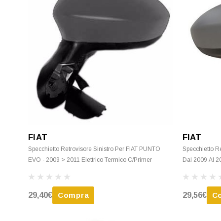
FIAT
FIAT
Specchietto Retrovisore Sinistro Per FIAT PUNTO
Specchietto R
EVO - 2009 > 2011 Elettrico Termico C/Primer
Dal 2009 Al 20
29,40€
Compra
29,56€
C