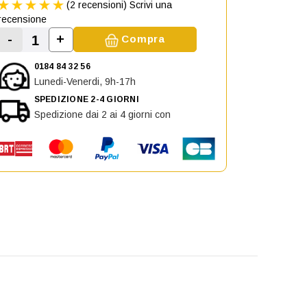
(2 recensioni)
Scrivi una
recensione
-
+
Compra
Aumenta la quantità di Specchietto Retroviso
Diminuisci la quantità di Specchietto Retrovisore sin
0184 84 32 56
Lunedi-Venerdi, 9h-17h
SPEDIZIONE 2-4 GIORNI
Spedizione dai 2 ai 4 giorni con