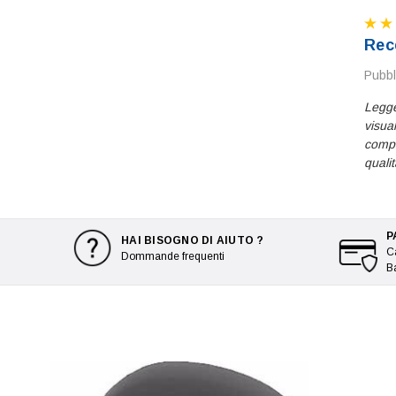
Rec
Pubbl
Legge
visual
compl
quali
P
HAI BISOGNO DI AIUTO ?
Ca
Dommande frequenti
B