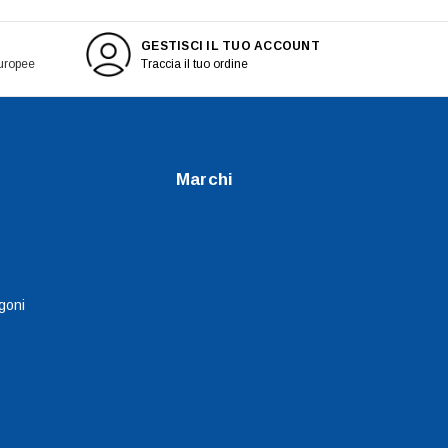
GESTISCI IL TUO ACCOUNT
europee
Traccia il tuo ordine
Marchi
goni