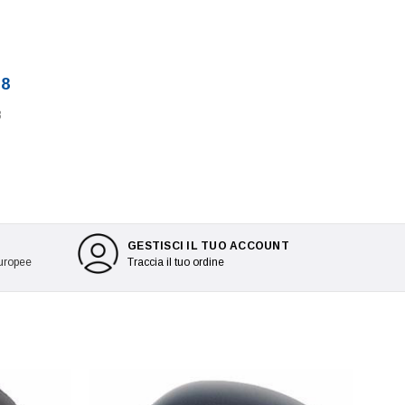
18
8
GESTISCI IL TUO ACCOUNT
europee
Traccia il tuo ordine