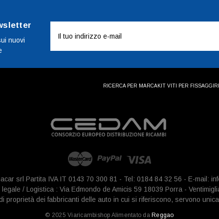
wsletter
Indirizzo
e-
sui nuovi
e
mail
RICERCA PER MARCA
KIT VITI PER FISSAGGI
R
iacar srl Partita IVA IT 0143 70 300 81 - Tel: 0184 84 32 56 - E-mail: 
legale / Logistica : Via Edmondo de Amicis 59 18039 Porra - Ventimigli
 proprietà dei fabbricanti delle auto in cui si riferiscono, servono unica
© 2025 Viaricambishop Alimentato da
Reggao