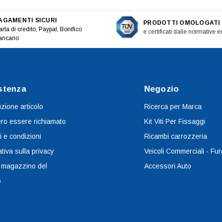
AGAMENTI SICURI
PRODOTTI OMOLOGATI
rta di credito, Paypal, Bonifico
e certificati dalle normative 
ancario
stenza
Negozio
uzione articolo
Ricerca per Marca
ro essere richiamato
Kit Viti Per Fissaggi
i e condizioni
Ricambi carrozzeria
tiva sulla privacy
Veicoli Commerciali - Fur
 magazzino del
Accessori Auto
o