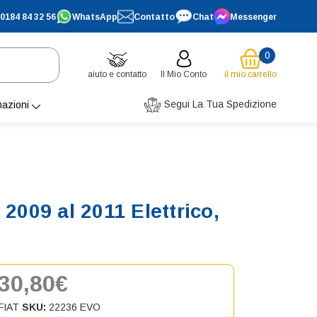
0184 84 32 56
WhatsApp
Contatto
Chat
Messenger
0
aiuto e contatto
Il Mio Conto
il mio carrello
Segui La Tua Spedizione
mazioni
2009 al 2011 Elettrico,
30,80€
FIAT
SKU:
22236 EVO