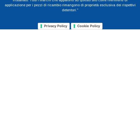
installato. Tutti i marchi che appaiono su questo sito come riferimenti di
applicazione per i pezzi di ricambio rimangono di proprietà esclusiva dei rispettivi
detentori."
Privacy Policy
Cookie Policy