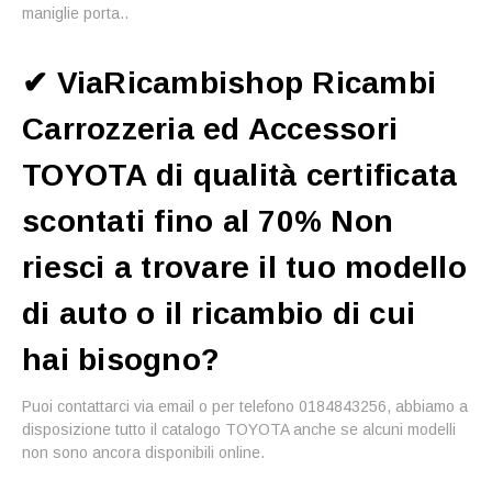
maniglie porta..
✔ ViaRicambishop Ricambi
Carrozzeria ed Accessori
TOYOTA di qualità certificata
scontati fino al 70% Non
riesci a trovare il tuo modello
di auto o il ricambio di cui
hai bisogno?
Puoi contattarci via email o per telefono 0184843256, abbiamo a
disposizione tutto il catalogo TOYOTA anche se alcuni modelli
non sono ancora disponibili online.