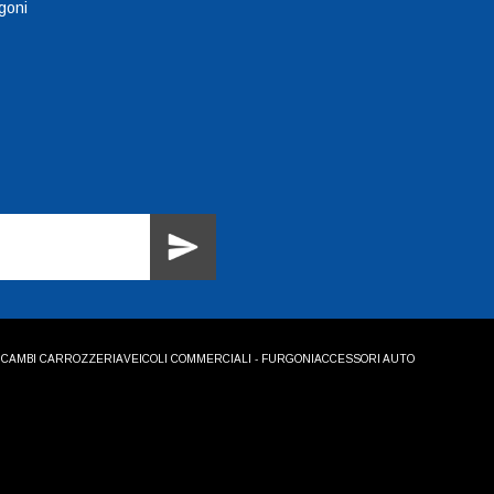
goni
ICAMBI CARROZZERIA
VEICOLI COMMERCIALI - FURGONI
ACCESSORI AUTO