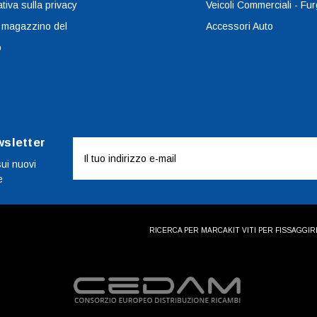
tiva sulla privacy
Veicoli Commerciali - Fur
 magazzino del
Accessori Auto
o
wsletter
Indirizzo
e-
sui nuovi
e
mail
RICERCA PER MARCA
KIT VITI PER FISSAGGI
R