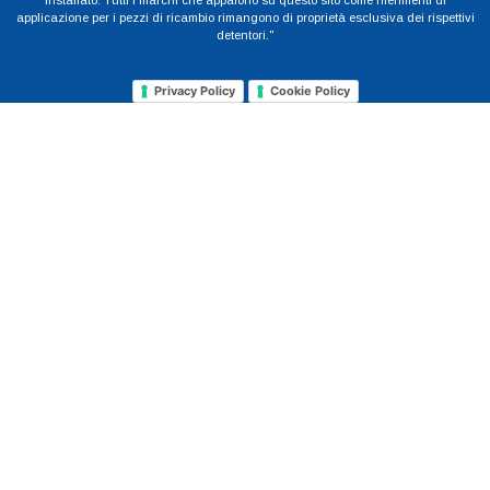
installato. Tutti i marchi che appaiono su questo sito come riferimenti di
applicazione per i pezzi di ricambio rimangono di proprietà esclusiva dei rispettivi
detentori."
Privacy Policy
Cookie Policy