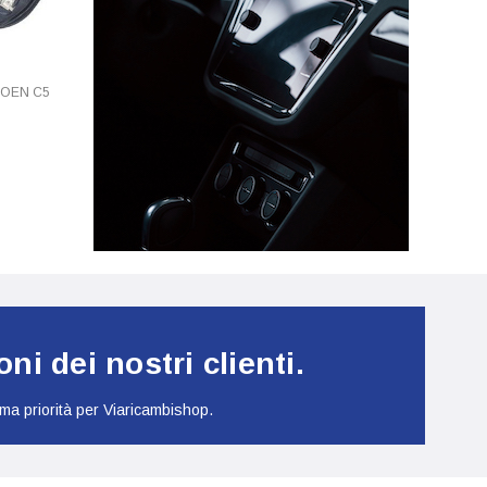
TOYOTA
TOYOTA
TROEN C5
Fendinebbia Sinistro Per TOYOTA
Faro Fanale Anteriore Sini
RAV4 Dal 2010 Al 2013 H11
TOYOTA RAV4 Dal 2010 
Nuovo
HB3+H11 C/Corpo Croma
Nuovo
36,66€
Compra
142,00€
Compra
ni dei nostri clienti.
ima priorità per Viaricambishop.