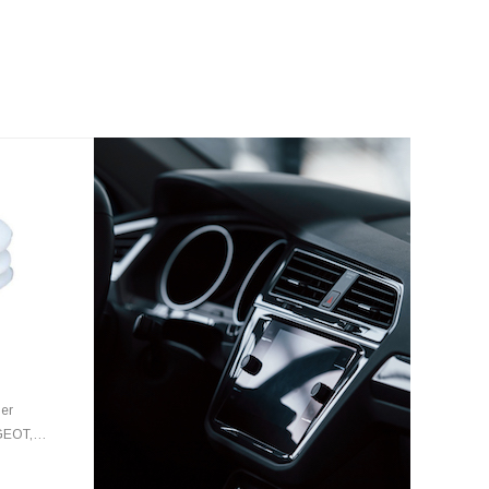
i
Per
Confezione Da 12 Clip Per
Scatola Da 100 Rivetti Es
GEOT,
Rivestimento Interno Ã˜ 8 Mm Per
Neri A Testa Larga Scudo 
NISSAN, Nuove
20,5 Mm Per Tutte Le Aut