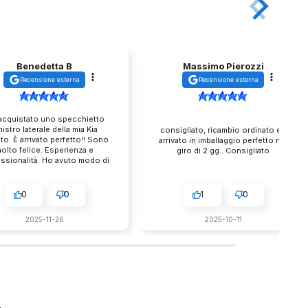
Massimo Pierozzi
Acquadalsole 77
Recensione esterna
Recensione esterna
Posso solo parlarne bene, ho
acquistato on line dei fanali di
igliato, ricambio ordinato ed
ricambio per la mia auto a un prezzo
ato in imballaggio perfetto nel
molto conveniente. Spedizione
giro di 2 gg.. Consigliato
precisa e accurata Servizio clienti
via WhatsApp molto gentile ed
efficiente
1
0
1
0
2025-10-11
2025-09-13