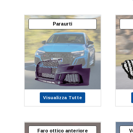
spedizione) e ha subito
polemizzato il nostro operato, alchè
abbiamo proposto il ritiro del
prodotto (sempre a carico nostro) e
Paraurti
il relativo rimborso che è stato da lei
rifiutato. Noi siamo tutt'ora
disponibili a risolvere il problema.
Cordiali saluti
Visualizza Tutte
Faro ottico anteriore
V