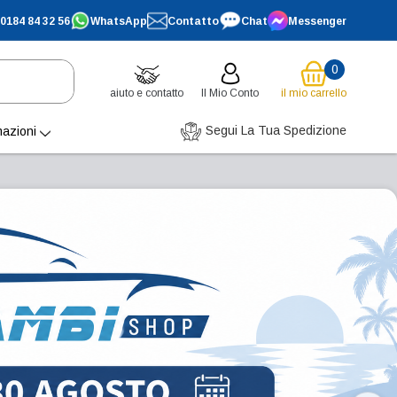
0184 84 32 56
WhatsApp
Contatto
Chat
Messenger
0
aiuto e contatto
Il Mio Conto
il mio carrello
Segui La Tua Spedizione
mazioni