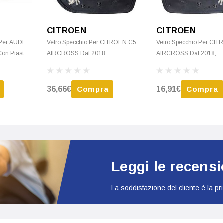
CITROEN
CITROEN
 Per AUDI
Vetro Specchio Per CITROEN C5
Vetro Specchio Per CI
on Piastra,
AIRCROSS Dal 2018,
AIRCROSS Dal 2018,
Sbrinamento, Sistema BLIS,
Sbrinamento, Nuovo
Nuovo
36,66€
Compra
16,91€
Compra
Leggi le recensio
La soddisfazione del cliente è la pr