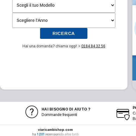
RICERCA
Hai una domanda? chiama oggi! >
0184 84 32 56
P
HAI BISOGNO DI AIUTO ?
Ca
Dommande frequenti
B
viaricambishop.com
ha
1 201
recensioni
da altre fonti