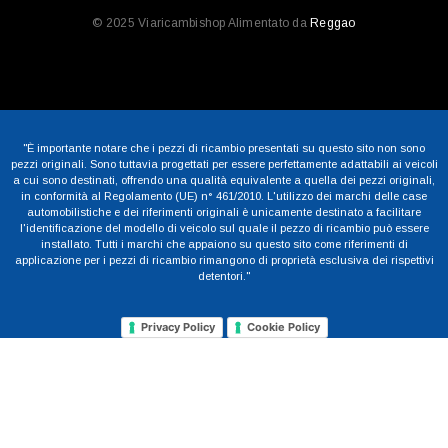
© 2025 Viaricambishop Alimentato da
Reggao
"È importante notare che i pezzi di ricambio presentati su questo sito non sono
pezzi originali. Sono tuttavia progettati per essere perfettamente adattabili ai veicoli
a cui sono destinati, offrendo una qualità equivalente a quella dei pezzi originali,
in conformità al Regolamento (UE) n° 461/2010. L'utilizzo dei marchi delle case
automobilistiche e dei riferimenti originali è unicamente destinato a facilitare
l'identificazione del modello di veicolo sul quale il pezzo di ricambio può essere
installato. Tutti i marchi che appaiono su questo sito come riferimenti di
applicazione per i pezzi di ricambio rimangono di proprietà esclusiva dei rispettivi
detentori."
Privacy Policy
Cookie Policy