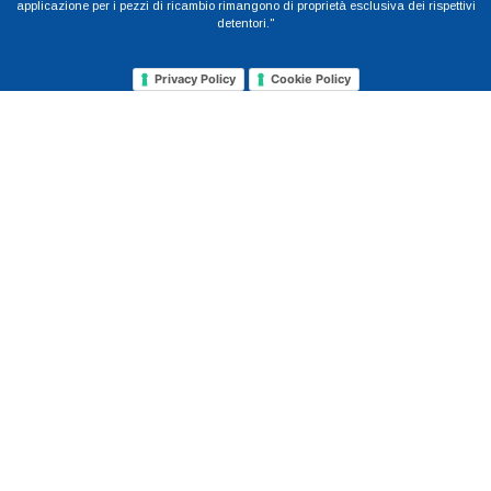
applicazione per i pezzi di ricambio rimangono di proprietà esclusiva dei rispettivi
detentori."
Privacy Policy
Cookie Policy