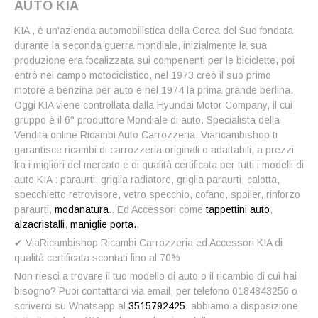
AUTO KIA
KIA , è un'azienda automobilistica della Corea del Sud fondata
durante la seconda guerra mondiale, inizialmente la sua
produzione era focalizzata sui compenenti per le biciclette, poi
entrò nel campo motociclistico, nel 1973 creò il suo primo
motore a benzina per auto e nel 1974 la prima grande berlina.
Oggi KIA viene controllata dalla Hyundai Motor Company, il cui
gruppo è il 6° produttore Mondiale di auto. Specialista della
Vendita online Ricambi Auto Carrozzeria, Viaricambishop ti
garantisce ricambi di carrozzeria originali o adattabili, a prezzi
fra i migliori del mercato e di qualità certificata per tutti i modelli di
auto KIA : paraurti, griglia radiatore, griglia paraurti, calotta,
specchietto retrovisore, vetro specchio, cofano, spoiler, rinforzo
paraurti,
modanatura
.. Ed Accessori come
tappettini auto
,
alzacristalli
,
maniglie porta.
.
✔ ViaRicambishop Ricambi Carrozzeria ed Accessori KIA di
qualità certificata scontati fino al 70%
Non riesci a trovare il tuo modello di auto o il ricambio di cui hai
bisogno? Puoi contattarci via email, per telefono 0184843256 o
scriverci su Whatsapp al
3515792425
, abbiamo a disposizione