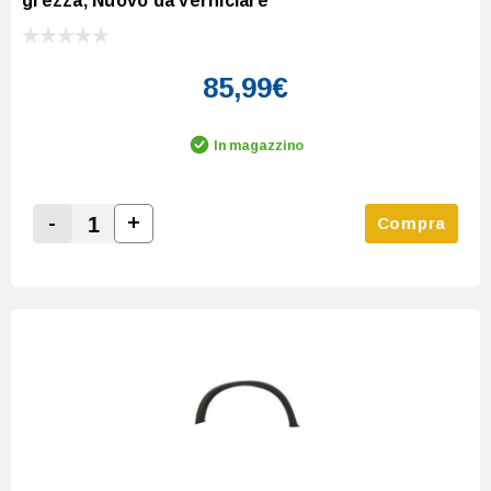
grezza, Nuovo da verniciare
85,99€
In magazzino
-
+
Compra
Increase Quantity:
Decrease Quantity: