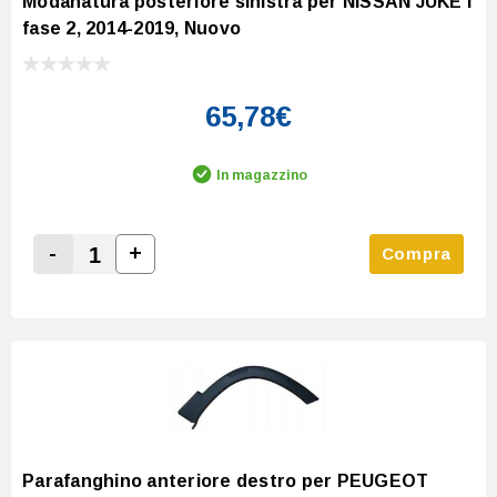
Modanatura posteriore sinistra per NISSAN JUKE I
fase 2, 2014-2019, Nuovo
65,78€
In magazzino
-
+
Compra
Increase Quantity:
Decrease Quantity:
Parafanghino anteriore destro per PEUGEOT