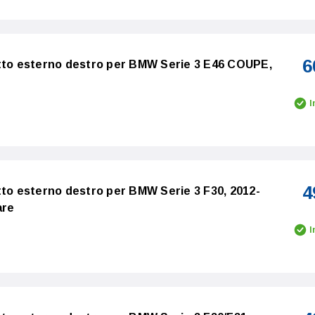
6
etto esterno destro per BMW Serie 3 E46 COUPE,
o
I
4
tto esterno destro per BMW Serie 3 F30, 2012-
are
I