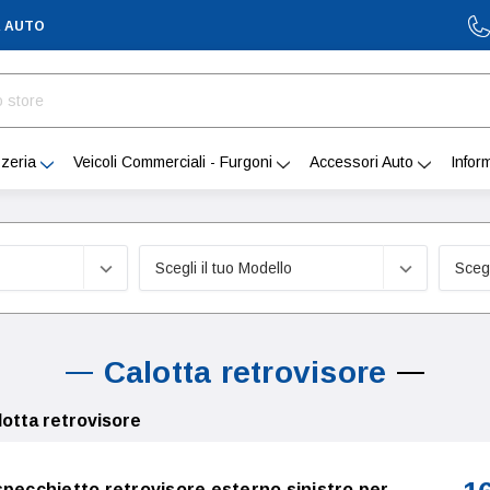
A AUTO
zeria
Veicoli Commerciali - Furgoni
Accessori Auto
Infor
Calotta retrovisore
lotta retrovisore
specchietto retrovisore esterno sinistro per