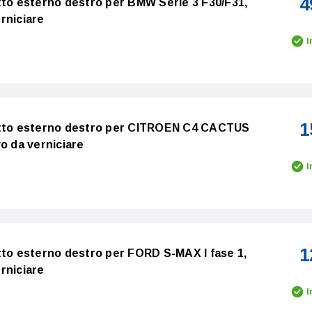
4
tto esterno destro per BMW Serie 3 F30/F31,
rniciare
I
1
etto esterno destro per CITROEN C4 CACTUS
o da verniciare
I
1
tto esterno destro per FORD S-MAX I fase 1,
rniciare
I