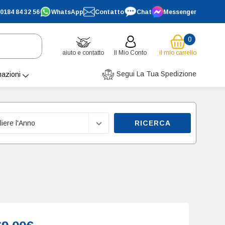
0184 84 32 56
WhatsApp
Contatto
Chat
Messenger
0
aiuto e contatto
Il Mio Conto
il mio carrello
Segui La Tua Spedizione
mazioni
RICERCA