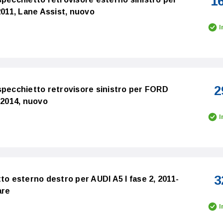
1
2011, Lane Assist, nuovo
I
2
specchietto retrovisore sinistro per FORD
-2014, nuovo
I
3
to esterno destro per AUDI A5 I fase 2, 2011-
are
I