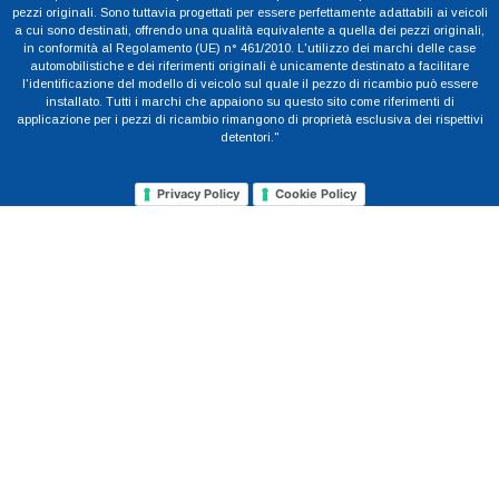
pezzi originali. Sono tuttavia progettati per essere perfettamente adattabili ai veicoli
a cui sono destinati, offrendo una qualità equivalente a quella dei pezzi originali,
in conformità al Regolamento (UE) n° 461/2010. L'utilizzo dei marchi delle case
automobilistiche e dei riferimenti originali è unicamente destinato a facilitare
l'identificazione del modello di veicolo sul quale il pezzo di ricambio può essere
installato. Tutti i marchi che appaiono su questo sito come riferimenti di
applicazione per i pezzi di ricambio rimangono di proprietà esclusiva dei rispettivi
detentori."
Privacy Policy
Cookie Policy