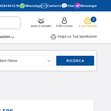
0184 84 32 56
WhatsApp
Contatto
Chat
Messenger
0
aiuto e contatto
Il Mio Conto
il mio carrello
Segui La Tua Spedizione
mazioni
RICERCA