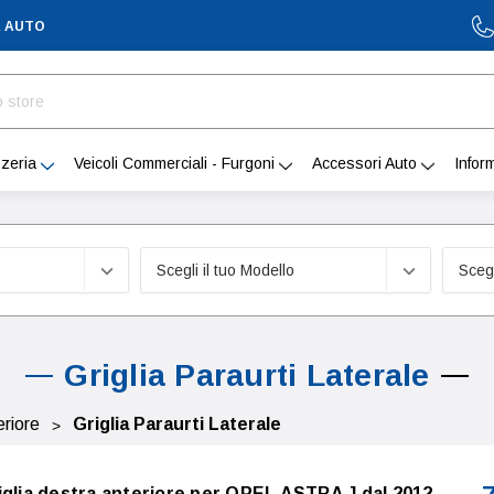
A AUTO
zeria
Veicoli Commerciali - Furgoni
Accessori Auto
Infor
Griglia Paraurti Laterale
eriore
Griglia Paraurti Laterale
iglia destra anteriore per OPEL ASTRA J dal 2012