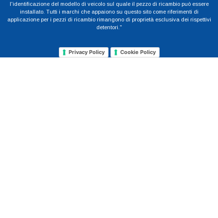
l'identificazione del modello di veicolo sul quale il pezzo di ricambio può essere
installato. Tutti i marchi che appaiono su questo sito come riferimenti di
applicazione per i pezzi di ricambio rimangono di proprietà esclusiva dei rispettivi
detentori."
Privacy Policy
Cookie Policy