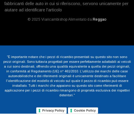
fabbricanti delle auto in cui si riferiscono, servono unicamente per
aiutare ad identificare l'articolo
© 2025 Viaricambishop Alimentato da
Reggao
"È importante notare che i pezzi di ricambio presentati su questo sito non sono
pezzi originali. Sono tuttavia progettati per essere perfettamente adattabili ai veicoli
a cui sono destinati, offrendo una qualità equivalente a quella dei pezzi originali,
in conformità al Regolamento (UE) n° 461/2010. L'utilizzo dei marchi delle case
automobilistiche e dei riferimenti originali è unicamente destinato a facilitare
l'identificazione del modello di veicolo sul quale il pezzo di ricambio può essere
installato. Tutti i marchi che appaiono su questo sito come riferimenti di
applicazione per i pezzi di ricambio rimangono di proprietà esclusiva dei rispettivi
detentori."
Privacy Policy
Cookie Policy