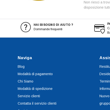
Non riesci a trov
disposizione tut
P
HAI BISOGNO DI AIUTO ?
Ca
Dommande frequenti
B
Naviga
Assi
Blog
Restit
Modalità di pagamento
Deside
Chi Siamo
Termin
Modalità di spedizione
Informa
Servizio clienti
Nuovo
Contatta il servizio clienti
grupp