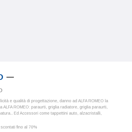
O
O
icità e qualità di progettazione, danno ad ALFA ROMEO la
ia ALFA ROMEO: paraurti, griglia radiatore, griglia paraurti,
atura.. Ed Accessori come tappettini auto, alzacristalli,
scontati fino al 70%