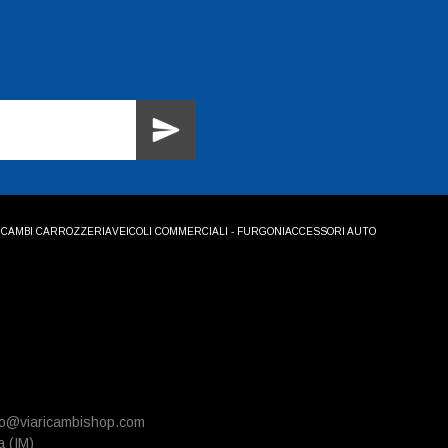
ICAMBI CARROZZERIA
VEICOLI COMMERCIALI - FURGONI
ACCESSORI AUTO
info@viaricambishop.com
a (IM)