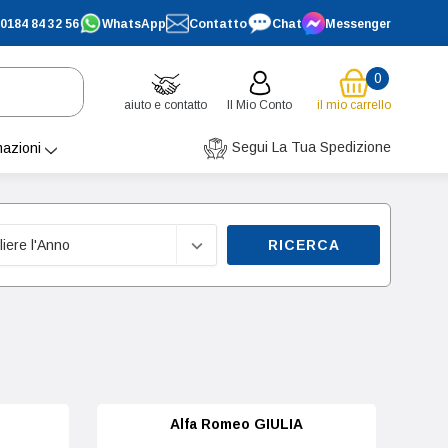
0184 84 32 56
WhatsApp
Contatto
Chat
Messenger
0
aiuto e contatto
Il Mio Conto
il mio carrello
Segui La Tua Spedizione
mazioni
RICERCA
Alfa Romeo GIULIA