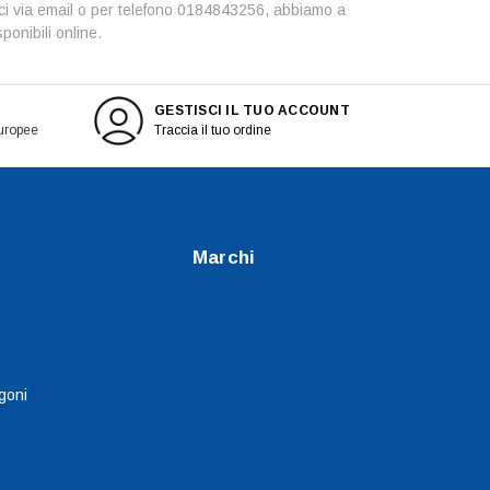
tarci via email o per telefono 0184843256, abbiamo a
onibili online.
GESTISCI IL TUO ACCOUNT
europee
Traccia il tuo ordine
Marchi
goni