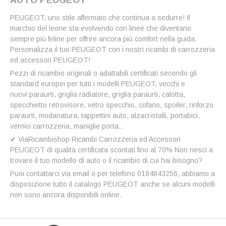
PEUGEOT, uno stile affermato che continua a sedurre! Il
marchio del leone sta evolvendo con linee che diventano
sempre più feline per offrire ancora più comfort nella guida.
Personalizza il tuo PEUGEOT con i nostri ricambi di carrozzeria
ed accessori PEUGEOT!
Pezzi di ricambio originali o adattabili certificati secondo gli
standard europei per tutti i modelli PEUGEOT, vecchi e
nuovi:paraurti, griglia radiatore, griglia paraurti, calotta,
specchietto retrovisore, vetro specchio, cofano, spoiler, rinforzo
paraurti, modanatura, tappettini auto, alzacristalli, portabici,
vernici carrozzeria, maniglie porta..
✔ ViaRicambishop Ricambi Carrozzeria ed Accessori
PEUGEOT di qualità certificata scontati fino al 70% Non riesci a
trovare il tuo modello di auto o il ricambio di cui hai bisogno?
Puoi contattarci via email o per telefono 0184843256, abbiamo a
disposizione tutto il catalogo PEUGEOT anche se alcuni modelli
non sono ancora disponibili online.