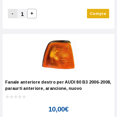
-
+
Compra
Increase Quantity:
Decrease Quantity:
Fanale anteriore destro per AUDI 80 B3 2006-2008,
paraurti anteriore, arancione, nuovo
10,00€