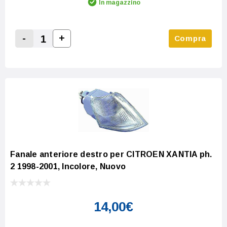
In magazzino
-
+
Compra
Increase Quantity:
Decrease Quantity:
Fanale anteriore destro per CITROEN XANTIA ph.
2 1998-2001, Incolore, Nuovo
14,00€