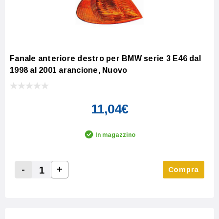
Fanale anteriore destro per BMW serie 3 E46 dal
1998 al 2001 arancione, Nuovo
11,04€
In magazzino
-
+
Compra
Increase Quantity:
Decrease Quantity: