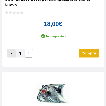
Nuovo
18,00€
In magazzino
-
+
Compra
Increase Quantity:
Decrease Quantity: