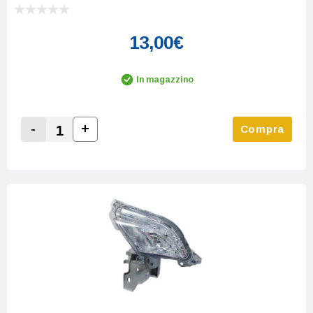
13,00€
In magazzino
-
+
Compra
Increase Quantity:
Decrease Quantity: