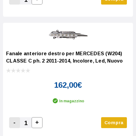
Increase Quantity:
Decrease Quantity:
Fanale anteriore destro per MERCEDES (W204)
CLASSE C ph. 2 2011-2014, Incolore, Led, Nuovo
162,00€
In magazzino
-
+
Compra
Increase Quantity:
Decrease Quantity: