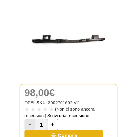
98,00€
OPEL
SKU:
3002701602 VI1
(Non ci sono ancora
recensioni)
Scrivi una recensione
-
+
Aumenta la quantità di Rinforzo po
Diminuisci la quantità di Rinforzo posterior
Compra