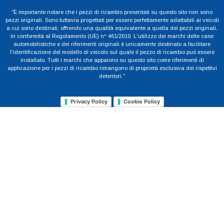
"È importante notare che i pezzi di ricambio presentati su questo sito non sono
pezzi originali. Sono tuttavia progettati per essere perfettamente adattabili ai veicoli
a cui sono destinati, offrendo una qualità equivalente a quella dei pezzi originali,
in conformità al Regolamento (UE) n° 461/2010. L'utilizzo dei marchi delle case
automobilistiche e dei riferimenti originali è unicamente destinato a facilitare
l'identificazione del modello di veicolo sul quale il pezzo di ricambio può essere
installato. Tutti i marchi che appaiono su questo sito come riferimenti di
applicazione per i pezzi di ricambio rimangono di proprietà esclusiva dei rispettivi
detentori."
Privacy Policy
Cookie Policy