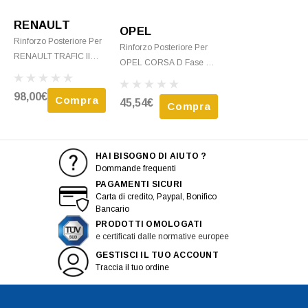
RENAULT
OPEL
Rinforzo Posteriore Per
Rinforzo Posteriore Per
RENAULT TRAFIC II
OPEL CORSA D Fase 1,
Fase 1, 2001-2006,
2006-2010, Traversa
Traversa Paraurti
Paraurti Posteriore,
98,00€
Compra
45,54€
Posteriore, Nuovo
Compra
Nuovo
HAI BISOGNO DI AIUTO ?
Dommande frequenti
PAGAMENTI SICURI
Carta di credito, Paypal, Bonifico
Bancario
PRODOTTI OMOLOGATI
e certificati dalle normative europee
GESTISCI IL TUO ACCOUNT
Traccia il tuo ordine