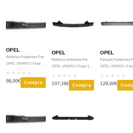
OPEL
OPEL
OPEL
Rinforzo Posteriore Per
Rinforzo Anteriore Per
Paraurti Posteriore 
OPEL VIVARO I Fase 2,
OPEL VIVARO I Fase 1,
OPEL VIVARO I Fas
2006-2014, Traversa
2001-2006, Traversa
2001-2006, Nuovo 
Paraurti Posteriore,
Paraurti Anteriore, Nuovo
Verniciare
98,00€
Compra
107,38€
129,00€
Nuovo
Compra
Com