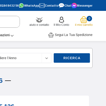
0184 84 32 56
WhatsApp
Contatto
Chat
Messenger
0
aiuto e contatto
Il Mio Conto
il mio carrello
Segui La Tua Spedizione
mazioni
RICERCA
6