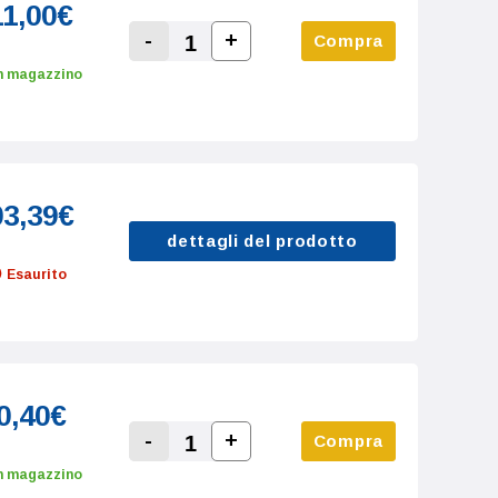
11,00€
-
+
Compra
Increase Quantity:
Decrease Quantity:
n magazzino
03,39€
dettagli del prodotto
Esaurito
0,40€
-
+
Compra
Increase Quantity:
Decrease Quantity:
n magazzino