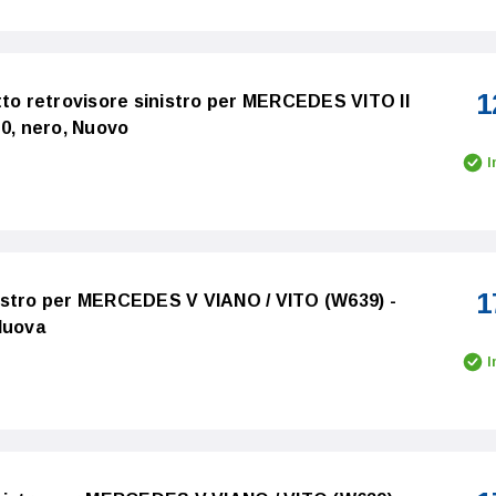
1
tto retrovisore sinistro per MERCEDES VITO II
10, nero, Nuovo
I
1
estro per MERCEDES V VIANO / VITO (W639) -
Nuova
I