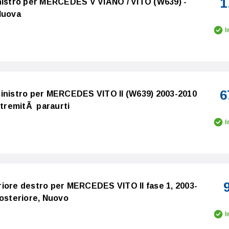
1
inistro per MERCEDES V VIANO / VITO (W639) -
Nuova
I
6
sinistro per MERCEDES VITO II (W639) 2003-2010
stremitÃ paraurti
I
iore destro per MERCEDES VITO II fase 1, 2003-
posteriore, Nuovo
I