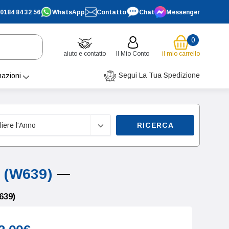
0184 84 32 56
WhatsApp
Contatto
Chat
Messenger
0
aiuto e contatto
Il Mio Conto
il mio carrello
Segui La Tua Spedizione
mazioni
RICERCA
 (W639)
639)