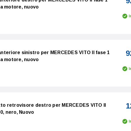
9
za motore, nuovo
I
9
 anteriore sinistro per MERCEDES VITO II fase 1
za motore, nuovo
I
1
tto retrovisore destro per MERCEDES VITO II
10, nero, Nuovo
I