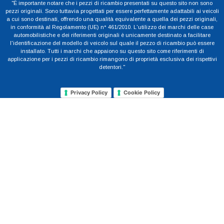
"È importante notare che i pezzi di ricambio presentati su questo sito non sono
pezzi originali. Sono tuttavia progettati per essere perfettamente adattabili ai veicoli
a cui sono destinati, offrendo una qualità equivalente a quella dei pezzi originali,
in conformità al Regolamento (UE) n° 461/2010. L'utilizzo dei marchi delle case
automobilistiche e dei riferimenti originali è unicamente destinato a facilitare
l'identificazione del modello di veicolo sul quale il pezzo di ricambio può essere
installato. Tutti i marchi che appaiono su questo sito come riferimenti di
applicazione per i pezzi di ricambio rimangono di proprietà esclusiva dei rispettivi
detentori."
Privacy Policy
Cookie Policy