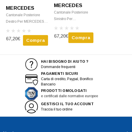
MERCEDES
MERCEDES
Cantonale Posteriore
Cantonale Posteriore
Sinistro Per
Destro Per MERCEDES
MERCEDES VITO II
VITO II (W639) 2010-2014
(W639) 2010-2014
(lungo) Grigio Scuro,
67,20€
Compra
67,20€
(lungo) Grigio Scuro,
Compra
EstremitÃ Paraurti
EstremitÃ Paraurti
HAI BISOGNO DI AIUTO ?
Dommande frequenti
PAGAMENTI SICURI
Carta di credito, Paypal, Bonifico
Bancario
PRODOTTI OMOLOGATI
e certificati dalle normative europee
GESTISCI IL TUO ACCOUNT
Traccia il tuo ordine