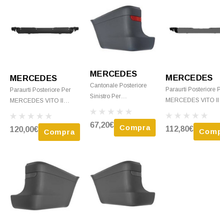
MERCEDES
MERCEDES
MERCEDES
Cantonale Posteriore
Paraurti Posteriore 
Paraurti Posteriore Per
Sinistro Per
MERCEDES VITO II
MERCEDES VITO II
MERCEDES VITO II
(W639) 2010-2014,
(W639) 2003-2010, Fori
(W639) 2003-2010
Grigio Chiaro, Nuov
Radar, Grigio Scuro,
67,20€
Compra
112,80€
120,00€
(lungo) Grigio Scuro,
Comp
Compra
Nuovo
EstremitÃ Paraurti