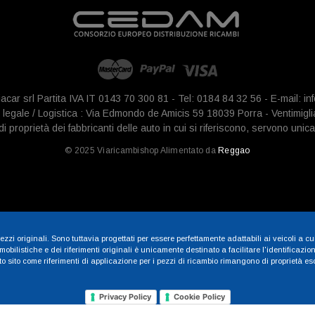
iacar srl Partita IVA IT 0143 70 300 81 - Tel: 0184 84 32 56 - E-mail: 
legale / Logistica : Via Edmondo de Amicis 59 18039 Porra - Ventimigli
 proprietà dei fabbricanti delle auto in cui si riferiscono, servono unica
© 2025 Viaricambishop Alimentato da
Reggao
zzi originali. Sono tuttavia progettati per essere perfettamente adattabili ai veicoli a cu
ilistiche e dei riferimenti originali è unicamente destinato a facilitare l'identificazione
sito come riferimenti di applicazione per i pezzi di ricambio rimangono di proprietà esclu
Privacy Policy
Cookie Policy