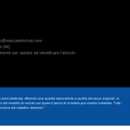
info@viaricambishop.com
a (IM)
mente per aiutare ad identificare l'articolo
i sono destinati, offrendo una qualità equivalente a quella dei pezzi originali, in
 del modello di veicolo sul quale il pezzo di ricambio può essere installato. Tutti i
siva dei rispettivi detentori."