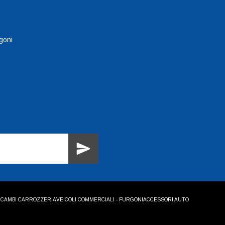
goni
ICAMBI CARROZZERIA
VEICOLI COMMERCIALI - FURGONI
ACCESSORI AUTO