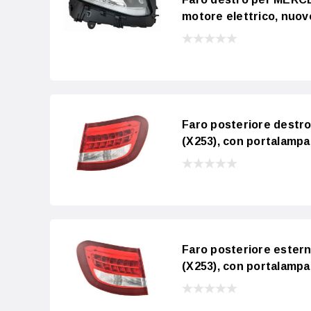
motore elettrico, nuov
Faro posteriore dest
(X253), con portalamp
Faro posteriore este
(X253), con portalamp