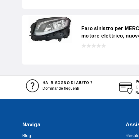
Faro sinistro per MER
motore elettrico, nuov
P
HAI BISOGNO DI AIUTO ?
Ca
Dommande frequenti
B
Naviga
Assi
Blog
Restit