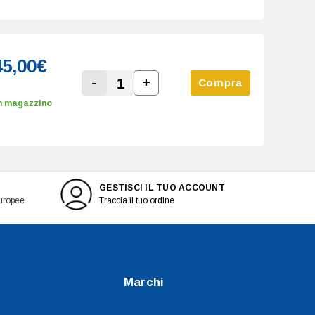
45,00€
-
+
Compra
Increase Quantity:
Decrease Quantity:
n magazzino
GESTISCI IL TUO ACCOUNT
europee
Traccia il tuo ordine
Marchi