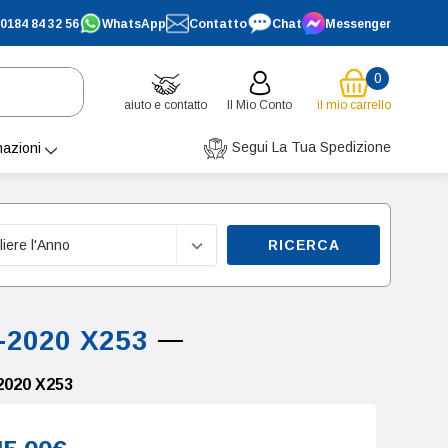
0184 84 32 56
WhatsApp
Contatto
Chat
Messenger
0
aiuto e contatto
Il Mio Conto
il mio carrello
Segui La Tua Spedizione
mazioni
RICERCA
-2020 X253
2020 X253