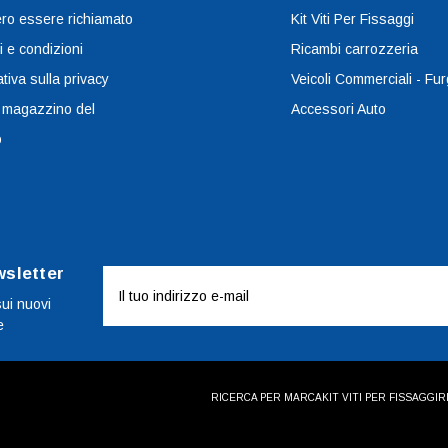
ro essere richiamato
Kit Viti Per Fissaggi
i e condizioni
Ricambi carrozzeria
tiva sulla privacy
Veicoli Commerciali - Fur
 magazzino del
Accessori Auto
o
wsletter
Indirizzo
e-
sui nuovi
e
mail
RICERCA PER MARCA
KIT VITI PER FISSAGGI
R