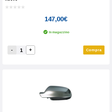
147,00€
In magazzino
-
+
Compra
Increase Quantity:
Decrease Quantity: