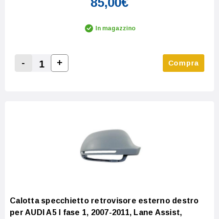
85,00€
In magazzino
-
+
Compra
Increase Quantity:
Decrease Quantity:
Calotta specchietto retrovisore esterno destro
per AUDI A5 I fase 1, 2007-2011, Lane Assist,