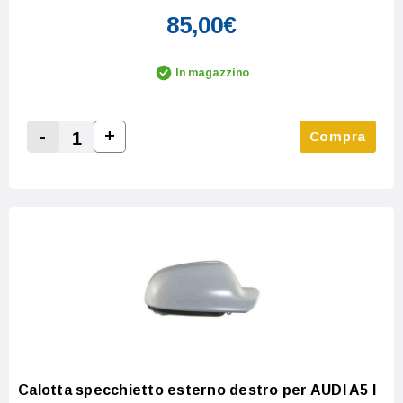
85,00€
In magazzino
-
+
Compra
Increase Quantity:
Decrease Quantity:
Calotta specchietto esterno destro per AUDI A5 I