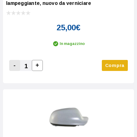
lampeggiante, nuovo da verniciare
25,00€
In magazzino
-
+
Compra
Increase Quantity:
Decrease Quantity: