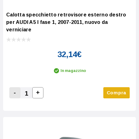
Calotta specchietto retrovisore esterno destro
per AUDI A5 I fase 1, 2007-2011, nuovo da
verniciare
32,14€
In magazzino
-
+
Compra
Increase Quantity:
Decrease Quantity: