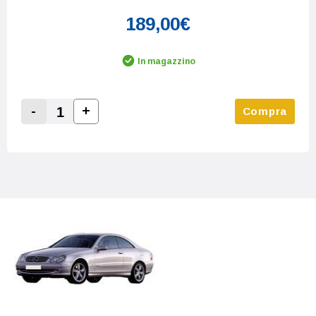
189,00€
In magazzino
-
+
Compra
Increase Quantity:
Decrease Quantity: