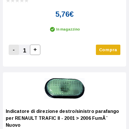
5,76€
In magazzino
-
+
Compra
Increase Quantity:
Decrease Quantity:
Indicatore di direzione destro/sinistro parafango
per RENAULT TRAFIC II - 2001 > 2006 FumÃ¨
Nuovo