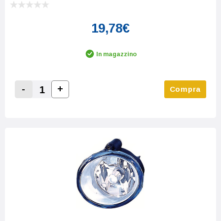
19,78€
In magazzino
-
+
Compra
Increase Quantity:
Decrease Quantity: