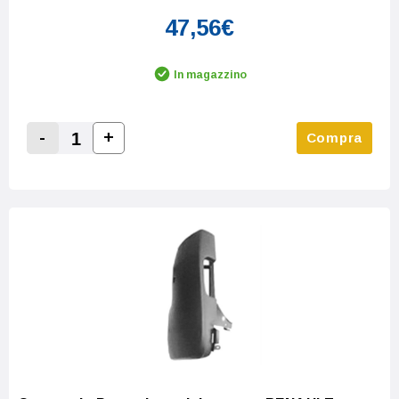
47,56€
In magazzino
-
+
Compra
Increase Quantity:
Decrease Quantity: