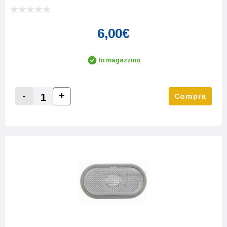
6,00€
In magazzino
-
+
Compra
Increase Quantity:
Decrease Quantity: