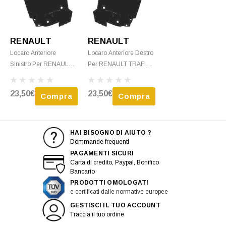
RENAULT
RENAULT
Locaro Anteriore
Locaro Anteriore Destro
Sinistro Per RENAULT
Per RENAULT TRAFIC
TRAFIC III - 2006 >
III - 2006 > 2014
2014 P/Posteriore
P/Posteriore Nuovo
23,50€
23,50€
Compra
Compra
Nuovo
HAI BISOGNO DI AIUTO ?
Dommande frequenti
PAGAMENTI SICURI
Carta di credito, Paypal, Bonifico
Bancario
PRODOTTI OMOLOGATI
e certificati dalle normative europee
GESTISCI IL TUO ACCOUNT
Traccia il tuo ordine