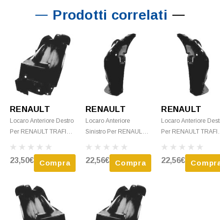
Prodotti correlati
RENAULT
RENAULT
RENAULT
Locaro Anteriore Destro
Locaro Anteriore
Locaro Anteriore Dest
Per RENAULT TRAFIC II
Sinistro Per RENAULT
Per RENAULT TRAFIC
- 2001 > 2006
TRAFIC II - 2001 > 2006
- 2001 > 2006 P/
P/Posteriore Nuovo
P/ Anteriore Nuovo
Anteriore Nuovo
23,50€
22,56€
22,56€
Compra
Compra
Compr