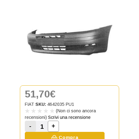
51,70€
FIAT
SKU:
4642035 PU1
(Non ci sono ancora
recensioni)
Scrivi una recensione
-
+
Aumenta la quantità di Paraurti an
Diminuisci la quantità di Paraurti anteriore
Compra