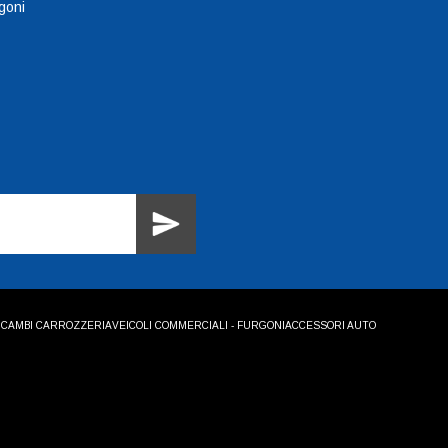
goni
ICAMBI CARROZZERIA
VEICOLI COMMERCIALI - FURGONI
ACCESSORI AUTO