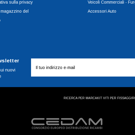
tiva sulla privacy
Veicoli Commerciali - Fur
 magazzino del
Accessori Auto
o
wsletter
Indirizzo
e-
sui nuovi
e
mail
RICERCA PER MARCA
KIT VITI PER FISSAGGI
R