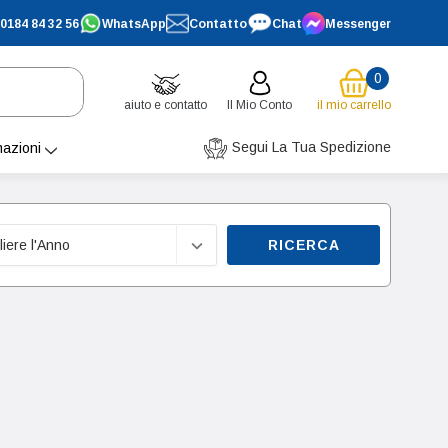
0184 84 32 56
WhatsApp
Contatto
Chat
Messenger
0
aiuto e contatto
Il Mio Conto
il mio carrello
Segui La Tua Spedizione
mazioni
RICERCA