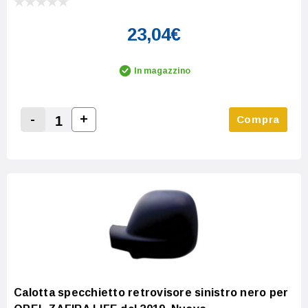
23,04€
In magazzino
-
+
Compra
Increase Quantity:
Decrease Quantity:
Calotta specchietto retrovisore sinistro nero per