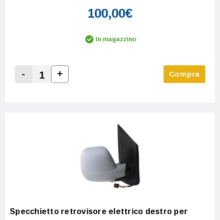
100,00€
In magazzino
-
+
Compra
Increase Quantity:
Decrease Quantity:
Specchietto retrovisore elettrico destro per