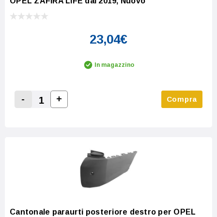
OPEL ZAFIRA LIFE dal 2019, Nuovo
23,04€
In magazzino
-
+
Compra
Increase Quantity:
Decrease Quantity:
Cantonale paraurti posteriore destro per OPEL