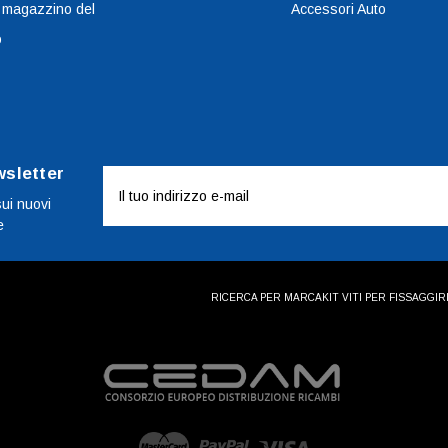
 magazzino del
Accessori Auto
o
wsletter
Indirizzo
e-
sui nuovi
e
mail
RICERCA PER MARCA
KIT VITI PER FISSAGGI
R