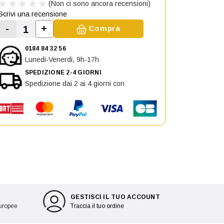
(Non ci sono ancora recensioni)
Scrivi una recensione
-
+
Compra
Aumenta la quantità di Vetro Specchio sini
Diminuisci la quantità di Vetro Specchio sinistro pe
0184 84 32 56
Lunedi-Venerdi, 9h-17h
SPEDIZIONE 2-4 GIORNI
Spedizione dai 2 ai 4 giorni con
GESTISCI IL TUO ACCOUNT
europee
Traccia il tuo ordine