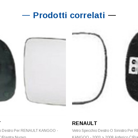
Prodotti correlati
T
RENAULT
io Destro Per RENAULT KANGOO -
Vetro Specchio Destro O Sinistro Per
/Piastra Nuovo
KANGOO - 2003 > 2008 Asferico C/Pia