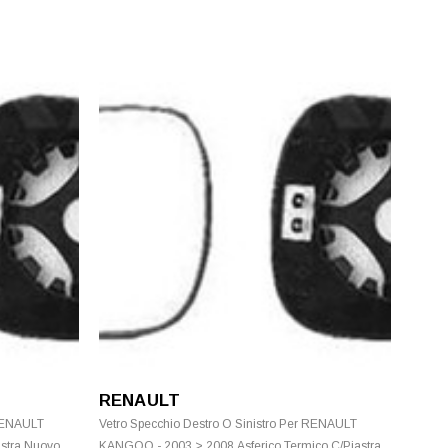
RENAULT
 RENAULT
Vetro Specchio Destro O Sinistro Per RENAULT
stra Nuovo
KANGOO - 2003 > 2008 Asferico Termico C/Piastra