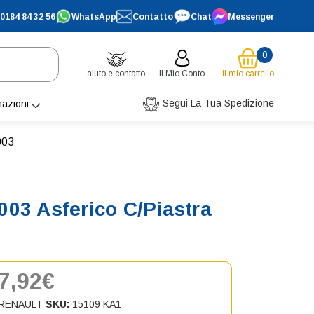
0184 84 32 56
WhatsApp
Contatto
Chat
Messenger
0
aiuto e contatto
Il Mio Conto
il mio carrello
Segui La Tua Spedizione
mazioni
003
03 Asferico C/Piastra
7,92€
RENAULT
SKU:
15109 KA1