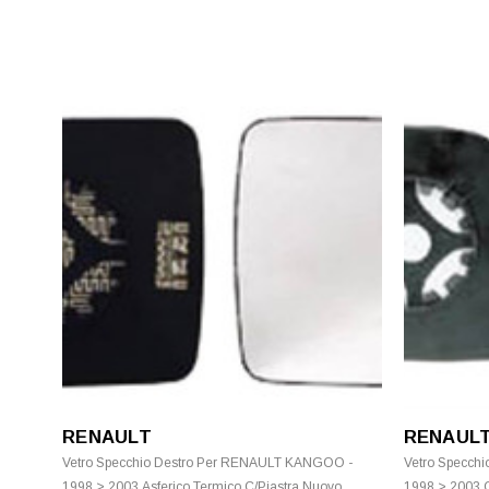
RENAULT
RENAUL
Vetro Specchio Destro Per RENAULT KANGOO -
Vetro Specch
1998 > 2003 Asferico Termico C/Piastra Nuovo
1998 > 2003 C