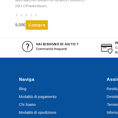
Vetro Specchio Sinistro Per RENAULT KANGOO -
2013 C/Piastra Nuovo
9,00€
Compra
P
HAI BISOGNO DI AIUTO ?
Ca
Dommande frequenti
B
Naviga
Assi
Blog
Restit
Modalità di pagamento
Deside
Chi Siamo
Termin
Modalità di spedizione
Informa