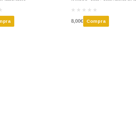
mpra
8,00€
Compra