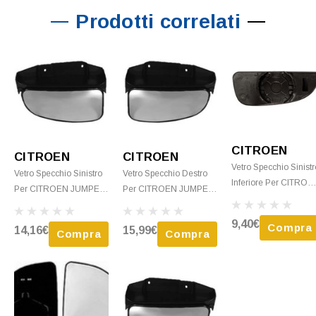
Prodotti correlati
CITROEN
CITROEN
CITROEN
Vetro Specchio Sinistr
Vetro Specchio Sinistro
Vetro Specchio Destro
Inferiore Per CITROE
Per CITROEN JUMPER
Per CITROEN JUMPER
JUMPER Dal 2006 Al
Dal 2002 Al 2006
Dal 2002 Al 2006
2014 Con Piastra
Inferiore Termico Con
Inferiore Con Piastra
9,40€
Compra
14,16€
15,99€
Nuovo
Compra
Compra
Piastra Nuovo
Nuovo