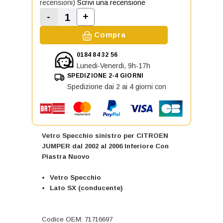
recensioni)
Scrivi una recensione
-
+
Aumenta la quantità di Vetro Spec
Diminuisci la quantità di Vetro Specchio si
Compra
0184 84 32 56
Lunedi-Venerdi, 9h-17h
SPEDIZIONE 2-4 GIORNI
Spedizione dai 2 ai 4 giorni con
Vetro Specchio sinistro per CITROEN
JUMPER dal 2002 al 2006 Inferiore Con
Piastra Nuovo
Vetro Specchio
Lato SX (conducente)
Codice OEM: 71716697