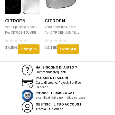
CITROEN
CITROEN
Vetro Specchio Sinistro
Vetro Specchio Destro
Per CITROEN JUMPER
Per CITROEN JUMPER
Dal 2002 Al 2006
Dal 2002 Al 2006
Superiore Con Piastra
Termico Inferiore Con
15,99€
14,16€
Compra
Compra
Nuovo
Piastra Nuovo
HAI BISOGNO DI AIUTO ?
Dommande frequenti
PAGAMENTI SICURI
Carta di credito, Paypal, Bonifico
Bancario
PRODOTTI OMOLOGATI
e certificati dalle normative europee
GESTISCI IL TUO ACCOUNT
Traccia il tuo ordine