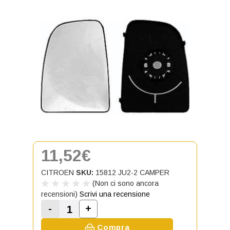
11,52€
CITROEN
SKU:
15812 JU2-2 CAMPER
(Non ci sono ancora
recensioni)
Scrivi una recensione
-
+
Aumenta la quantità di Vetro Spe
Diminuisci la quantità di Vetro Specchio s
Compra