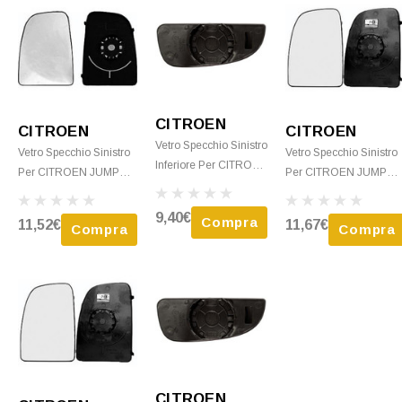
CITROEN
CITROEN
CITROEN
Vetro Specchio Sinistro
Vetro Specchio Sinistro
Vetro Specchio Sinistro
Inferiore Per CITROEN
Per CITROEN JUMPER
Per CITROEN JUMPE
JUMPER Camper Dal
Camper Dal 2006 Al
Camper Dal 2014
2014 Con Piastra
2014 Con Piastra
Termico Con Piastra
9,40€
Compra
11,52€
11,67€
Nuovo
Compra
Compra
Nuovo
Nuovo
CITROEN