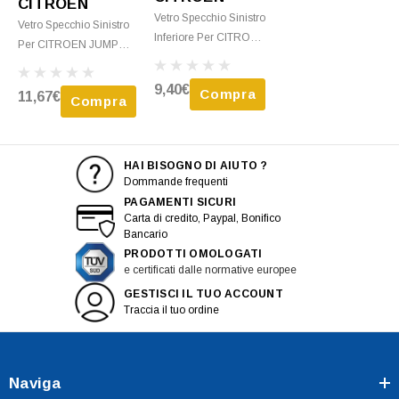
CITROEN
Vetro Specchio Sinistro
Vetro Specchio Sinistro
Inferiore Per CITROEN
Per CITROEN JUMPER
JUMPER Camper Dal
Camper Dal 2006 Al
2006 Al 2014 Con
2014 Termico Con
9,40€
Compra
11,67€
Piastra Nuovo
Compra
Piastra Nuovo
HAI BISOGNO DI AIUTO ?
Dommande frequenti
PAGAMENTI SICURI
Carta di credito, Paypal, Bonifico
Bancario
PRODOTTI OMOLOGATI
e certificati dalle normative europee
GESTISCI IL TUO ACCOUNT
Traccia il tuo ordine
Naviga