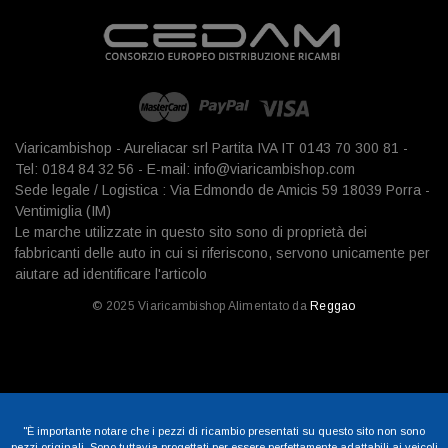
Viaricambishop - Aureliacar srl Partita IVA IT 0143 70 300 81 -
Tel: 0184 84 32 56 - E-mail: info@viaricambishop.com
Sede legale / Logistica : Via Edmondo de Amicis 59 18039 Porra -
Ventimiglia (IM)
Le marche utilizzate in questo sito sono di proprietà dei
fabbricanti delle auto in cui si riferiscono, servono unicamente per
aiutare ad identificare l'articolo
© 2025 Viaricambishop Alimentato da
Reggao
"È importante notare che i pezzi di ricambio presentati su questo sito non sono
pezzi originali. Sono tuttavia progettati per essere perfettamente adattabili ai veicoli