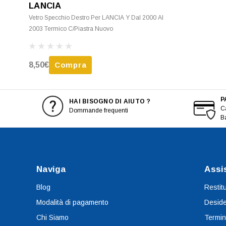
LANCIA
Vetro Specchio Destro Per LANCIA Y Dal 2000 Al
2003 Termico C/Piastra Nuovo
8,50€
Compra
P
HAI BISOGNO DI AIUTO ?
Ca
Dommande frequenti
B
Naviga
Assi
Blog
Restit
Modalità di pagamento
Deside
Chi Siamo
Termin