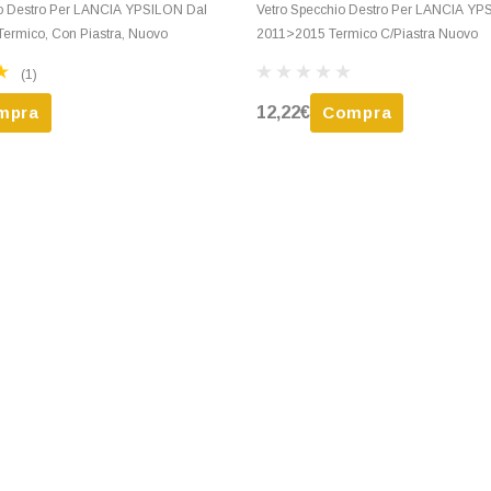
io Destro Per LANCIA YPSILON Dal
Vetro Specchio Destro Per LANCIA Y
Termico, Con Piastra, Nuovo
2011>2015 Termico C/Piastra Nuovo
(1)
mpra
12,22€
Compra