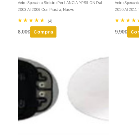
Vetro Specchio Sinistro Per LANCIA YPSILON Dal
Vetro Specch
2003 Al 2006 Con Piastra, Nuovo
2010 Al 2011 
(4)
8,00€
Compra
9,90€
Co