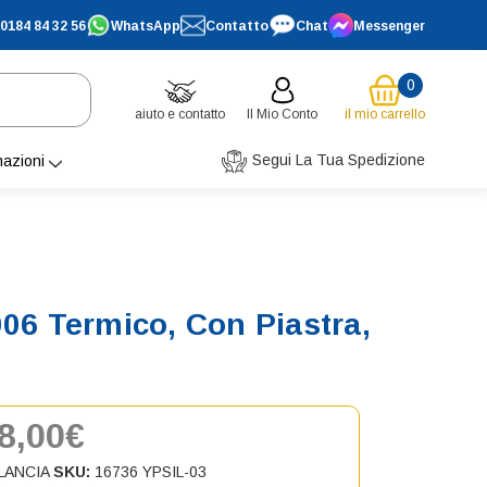
0184 84 32 56
WhatsApp
Contatto
Chat
Messenger
0
aiuto e contatto
Il Mio Conto
il mio carrello
Segui La Tua Spedizione
mazioni
06 Termico, Con Piastra,
8,00€
LANCIA
SKU:
16736 YPSIL-03