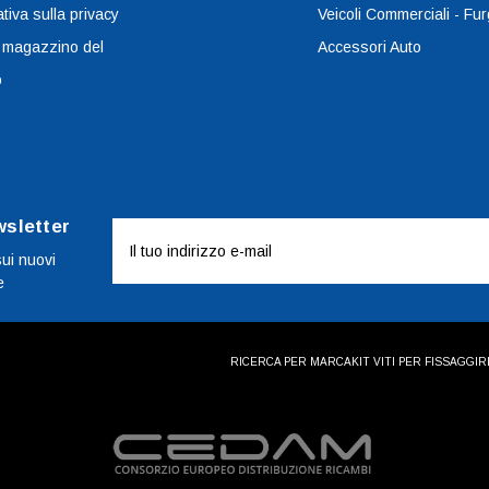
tiva sulla privacy
Veicoli Commerciali - Fur
 magazzino del
Accessori Auto
o
wsletter
Indirizzo
e-
sui nuovi
e
mail
RICERCA PER MARCA
KIT VITI PER FISSAGGI
R