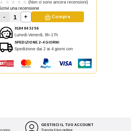
(Non ci sono ancora recensioni)
Scrivi una recensione
-
+
Compra
Aumenta la quantità di Vetro Specchio destr
Diminuisci la quantità di Vetro Specchio destro per L
0184 84 32 56
Lunedi-Venerdi, 9h-17h
SPEDIZIONE 2-4 GIORNI
Spedizione dai 2 ai 4 giorni con
GESTISCI IL TUO ACCOUNT
europee
Traccia il tuo ordine