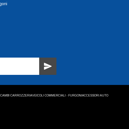
goni
ICAMBI CARROZZERIA
VEICOLI COMMERCIALI - FURGONI
ACCESSORI AUTO