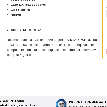
Lato DX (passeggero)
Con Piastra
Nuovo
Codice OEM: 16736 DX
Ricambi auto Nuova carrozzeria per LANCIA YPSILON dal
2003 al 2006 Termico: Vetro Specchio, parte equivalente e
compatibile con l'articolo originale, conforme alla normativa
europea vigente.
AGAMENTI SICURI
PRODOTTI OMOLOGATI
rta di credito, Paypal, Bonifico
e certificati dalle normative 