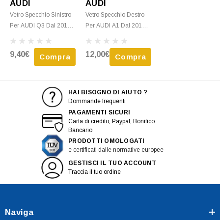
AUDI
AUDI
Vetro Specchio Sinistro
Vetro Specchio Destro
Per AUDI Q3 Dal 2014
Per AUDI A1 Dal 2014
Al 2018 Termico,
Al 2018 Asferico,
Asferico, Nuovo
Termico, Con Piastra,
9,40€
12,00€
Compra
Compra
Nuovo
HAI BISOGNO DI AIUTO ?
Dommande frequenti
PAGAMENTI SICURI
Carta di credito, Paypal, Bonifico
Bancario
PRODOTTI OMOLOGATI
e certificati dalle normative europee
GESTISCI IL TUO ACCOUNT
Traccia il tuo ordine
Naviga