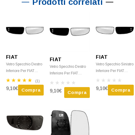
Prodotti correlati
FIAT
FIAT
FIAT
Vetro Specchio Destro
Vetro Specchio Sinistro
Vetro Specchio Destro
Inferiore Per FIAT
Inferiore Per FIAT
Inferiore Per FIAT
DUCATO Dal 2006 Al
DUCATO Dal 2014
DUCATO Camper Dal
(1)
2014 Termico Con
Termico Con Piastra
2014 Termico Con
9,10€
9,10€
Compra
Compra
9,10€
Piastra Nuovo
Nuovo
Compra
Piastra Nuovo