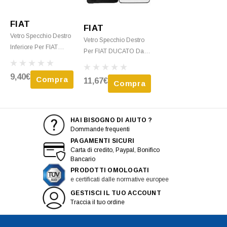
FIAT
FIAT
Vetro Specchio Destro
Vetro Specchio Destro
Inferiore Per FIAT
Per FIAT DUCATO Dal
DUCATO Dal 2014
2014 Termico Con
Con Piastra Nuovo
Piastra Nuovo
9,40€
Compra
11,67€
Compra
HAI BISOGNO DI AIUTO ?
Dommande frequenti
PAGAMENTI SICURI
Carta di credito, Paypal, Bonifico
Bancario
PRODOTTI OMOLOGATI
e certificati dalle normative europee
GESTISCI IL TUO ACCOUNT
Traccia il tuo ordine