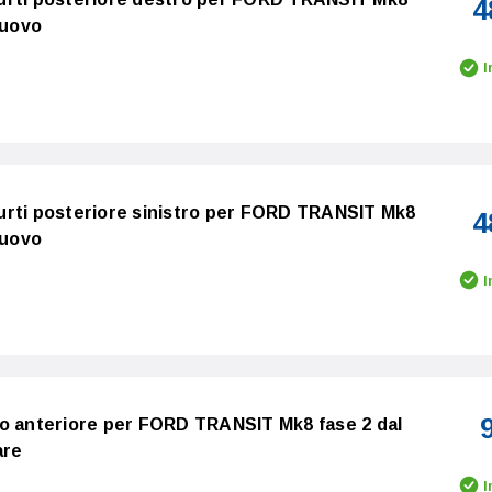
4
Nuovo
I
urti posteriore sinistro per FORD TRANSIT Mk8
4
Nuovo
I
no anteriore per FORD TRANSIT Mk8 fase 2 dal
are
I