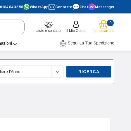
0184 84 32 56
WhatsApp
Contatto
Chat
Messenger
0
aiuto e contatto
Il Mio Conto
il mio carrello
Segui La Tua Spedizione
mazioni
RICERCA