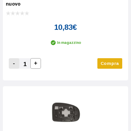
nuovo
10,83€
In magazzino
-
+
Compra
Increase Quantity:
Decrease Quantity: