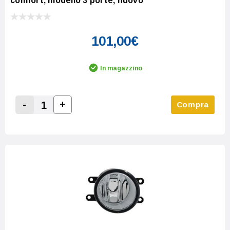
comfort, modello 3 porte, nuovo
101,00€
In magazzino
-
+
Compra
Increase Quantity:
Decrease Quantity: