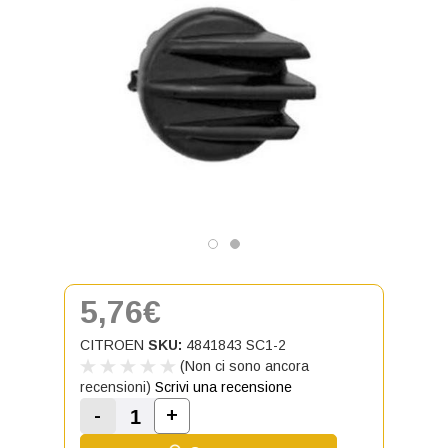
5,76€
CITROEN
SKU:
4841843 SC1-2
(Non ci sono ancora
recensioni)
Scrivi una recensione
-
+
Aumenta la quantità di Tappo sede
Diminuisci la quantità di Tappo sede Fendin