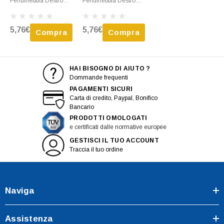
Fendinebbia Destro
Fendinebbia Destro
Per CITROEN JUMPY
Per PEUGEOT
Dal 2004 Al 2006
EXPERT Dal 2004 Al
5,76€
5,76€
Compra
Compra
Nuovo
2006 Nuovo
HAI BISOGNO DI AIUTO ?
Dommande frequenti
PAGAMENTI SICURI
Carta di credito, Paypal, Bonifico
Bancario
PRODOTTI OMOLOGATI
e certificati dalle normative europee
GESTISCI IL TUO ACCOUNT
Traccia il tuo ordine
Naviga
Assistenza