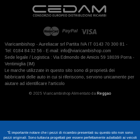
Viaricambishop - Aureliacar srl Partita IVA IT 0143 70 300 81 -
Tel: 0184 84 32 56 - E-mail: info@viaricambishop.com
Sede legale / Logistica : Via Edmondo de Amicis 59 18039 Porra -
Ventimiglia (IM)
Le marche utilizzate in questo sito sono di proprietà dei
fabbricanti delle auto in cui si riferiscono, servono unicamente per
aiutare ad identificare l'articolo
© 2025 Viaricambishop Alimentato da
Reggao
"È importante notare che i pezzi di ricambio presentati su questo sito non sono
pezzi originali. Sono tuttavia progettati per essere perfettamente adattabili ai veicoli