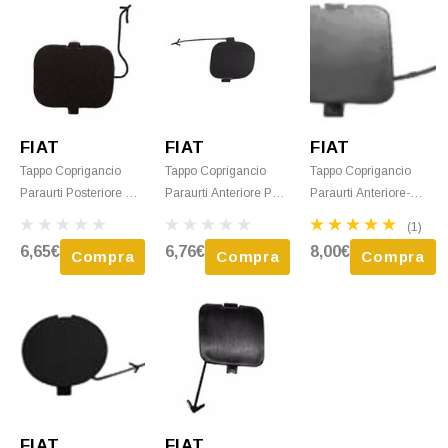
FIAT
FIAT
FIAT
Tappo Coprigancio
Tappo Coprigancio
Tappo Coprigancio
Paraurti Posteriore Per
Paraurti Anteriore Per
Paraurti Anteriore-
FIAT PANDA - 2009 >
FIAT PANDA - 2012
Posteriore Per FIAT
(1)
2012 Nuovo
Nero Nuovo
PANDA 4X4 - 2005 >
6,65€
6,76€
8,00€
Compra
Compra
Compra
2012 Nuovo
FIAT
FIAT