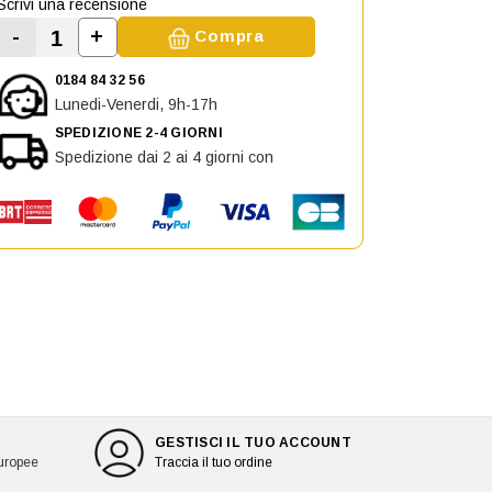
Scrivi una recensione
-
+
Compra
Aumenta la quantità di Staffa Supporto sinis
Diminuisci la quantità di Staffa Supporto sinistro pa
0184 84 32 56
Lunedi-Venerdi, 9h-17h
SPEDIZIONE 2-4 GIORNI
Spedizione dai 2 ai 4 giorni con
GESTISCI IL TUO ACCOUNT
europee
Traccia il tuo ordine