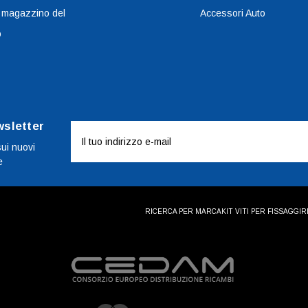
 magazzino del
Accessori Auto
o
wsletter
Indirizzo
e-
sui nuovi
e
mail
RICERCA PER MARCA
KIT VITI PER FISSAGGI
R