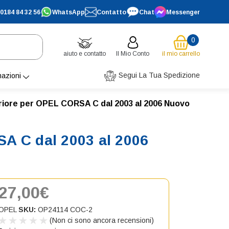
0184 84 32 56
WhatsApp
Contatto
Chat
Messenger
0
aiuto e contatto
Il Mio Conto
il mio carrello
Segui La Tua Spedizione
mazioni
eriore per OPEL CORSA C dal 2003 al 2006 Nuovo
SA C dal 2003 al 2006
27,00€
OPEL
SKU:
OP24114 COC-2
(Non ci sono ancora recensioni)