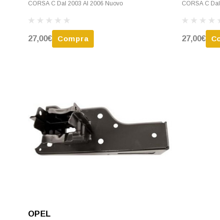
CORSA C Dal 2003 Al 2006 Nuovo
CORSA C Dal 
27,00€
Compra
27,00€
C
OPEL