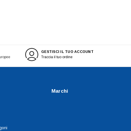
GESTISCI IL TUO ACCOUNT
europee
Traccia il tuo ordine
Marchi
goni