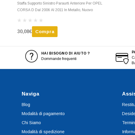
Staffa Supporto Sinistro Paraurti Anteriore Per OPEL
CORSA D Dal 2006 Al 2011 In Metallo, Nuovo
30,08€
Compra
P
HAI BISOGNO DI AIUTO ?
Ca
Dommande frequenti
B
Naviga
Assi
Blog
Restit
Modalità di pagamento
Deside
Chi Siamo
Termin
Modalità di spedizione
Informa