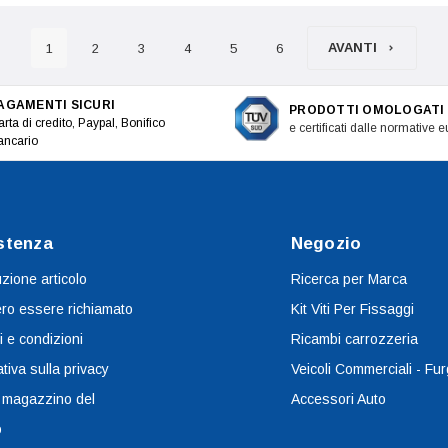
AVANTI
1
2
3
4
5
6
AGAMENTI SICURI
PRODOTTI OMOLOGATI
rta di credito, Paypal, Bonifico
e certificati dalle normative 
ancario
stenza
Negozio
uzione articolo
Ricerca per Marca
ro essere richiamato
Kit Viti Per Fissaggi
i e condizioni
Ricambi carrozzeria
tiva sulla privacy
Veicoli Commerciali - Fur
 magazzino del
Accessori Auto
o