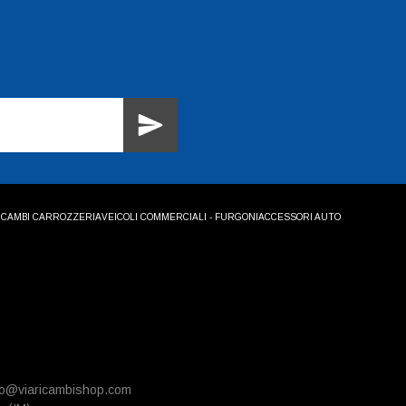
ICAMBI CARROZZERIA
VEICOLI COMMERCIALI - FURGONI
ACCESSORI AUTO
info@viaricambishop.com