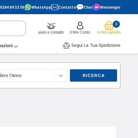
0184 84 32 56
WhatsApp
Contatto
Chat
Messenger
0
aiuto e contatto
Il Mio Conto
il mio carrello
Segui La Tua Spedizione
mazioni
RICERCA