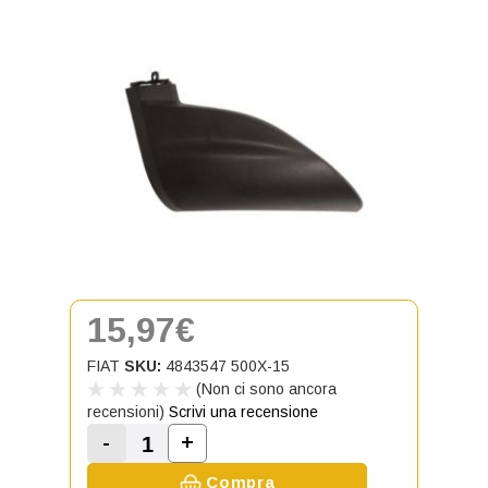
15,97€
FIAT
SKU:
4843547 500X-15
(Non ci sono ancora
recensioni)
Scrivi una recensione
-
+
Aumenta la quantità di Spoiler ante
Diminuisci la quantità di Spoiler anteriore d
Compra