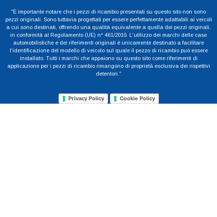
"È importante notare che i pezzi di ricambio presentati su questo sito non sono
pezzi originali. Sono tuttavia progettati per essere perfettamente adattabili ai veicoli
a cui sono destinati, offrendo una qualità equivalente a quella dei pezzi originali,
in conformità al Regolamento (UE) n° 461/2010. L'utilizzo dei marchi delle case
automobilistiche e dei riferimenti originali è unicamente destinato a facilitare
l'identificazione del modello di veicolo sul quale il pezzo di ricambio può essere
installato. Tutti i marchi che appaiono su questo sito come riferimenti di
applicazione per i pezzi di ricambio rimangono di proprietà esclusiva dei rispettivi
detentori."
Privacy Policy
Cookie Policy