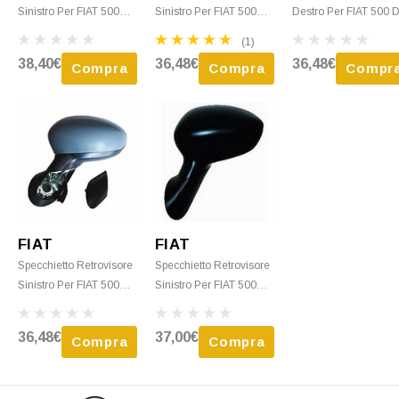
Sinistro Per FIAT 500
Sinistro Per FIAT 500
Destro Per FIAT 500 
Dal 2015 Elettrico, Con
Dal 2007 Al 2015
2007 Al 2015 Elettrico
(1)
Primer, Termico, Nuovo
Elettrico, Con Primer,
Con Primer Nuovo
38,40€
36,48€
36,48€
Compra
Compra
Compr
Nuovo
FIAT
FIAT
Specchietto Retrovisore
Specchietto Retrovisore
Sinistro Per FIAT 500
Sinistro Per FIAT 500
Dal 2015 Elettrico, Con
Dal 2007 Al 2015
Primer, Nuovo
Elettrico, Termico, Nero,
36,48€
37,00€
Compra
Compra
Nuovo