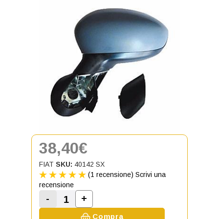
38,40€
FIAT
SKU:
40142 SX
(1 recensione)
Scrivi una
recensione
-
+
Aumenta la quantità di Specchietto
Diminuisci la quantità di Specchietto Retrov
Compra