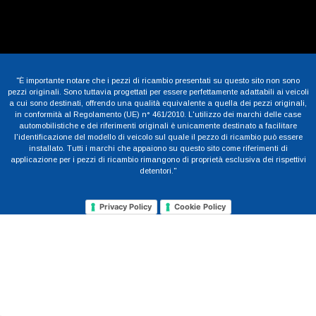
"È importante notare che i pezzi di ricambio presentati su questo sito non sono
pezzi originali. Sono tuttavia progettati per essere perfettamente adattabili ai veicoli
a cui sono destinati, offrendo una qualità equivalente a quella dei pezzi originali,
in conformità al Regolamento (UE) n° 461/2010. L'utilizzo dei marchi delle case
automobilistiche e dei riferimenti originali è unicamente destinato a facilitare
l'identificazione del modello di veicolo sul quale il pezzo di ricambio può essere
installato. Tutti i marchi che appaiono su questo sito come riferimenti di
applicazione per i pezzi di ricambio rimangono di proprietà esclusiva dei rispettivi
detentori."
Privacy Policy
Cookie Policy