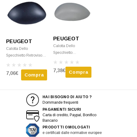
PEUGEOT
PEUGEOT
Calotta Dello
Calotta Dello
Specchietto
Specchietto Retrovisore
Retrovisore Destro Per
Sinistro Per PEUGEOT
PEUGEOT 206 Plus
206 Plus (206+) 2009-
7,38€
Compra
7,06€
(206+) 2009-2013,
Compra
2013, Nero, Nuovo
Nuovo Da Verniciare
HAI BISOGNO DI AIUTO ?
Dommande frequenti
PAGAMENTI SICURI
Carta di credito, Paypal, Bonifico
Bancario
PRODOTTI OMOLOGATI
e certificati dalle normative europee