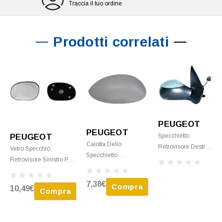
Traccia il tuo ordine
Prodotti correlati
PEUGEOT
PEUGEOT
PEUGEOT
Specchietto
Calotta Dello
Retrovisore Destro
Vetro Specchio
Specchietto
Elettrico Per
Retrovisore Sinistro Per
Retrovisore Sinistro
PEUGEOT 206
PEUGEOT 206 Plus
Per PEUGEOT 206
Plus (206+) 2009-
(206+) 2009-2013,
7,38€
Compra
10,49€
Plus (206+) 2009-
Compra
2013, Sbrinamento,
Sbrinato, Asferico
2013, Nuovo Da
Sonda, Da
Verniciare
Verniciare