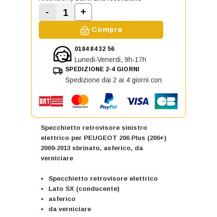
-
+
Aumenta la quantità di Specchietto
Diminuisci la quantità di Specchietto retrov
Compra
0184 84 32 56
Lunedi-Venerdi, 9h-17h
SPEDIZIONE 2-4 GIORNI
Spedizione dai 2 ai 4 giorni con
Specchietto retrovisore sinistro
elettrico per PEUGEOT 206 Plus (206+)
2009-2013 sbrinato, asferico, da
verniciare
Specchietto retrovisore elettrico
Lato SX (conducente)
asferico
da verniciare