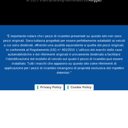
© 2025 Viaricambishop Alimentato da
Reggao
"È importante notare che i pezzi di ricambio presentati su questo sito non sono
pezzi originali. Sono tuttavia progettati per essere perfettamente adattabili ai veicoli
a cui sono destinati, offrendo una qualità equivalente a quella dei pezzi originali,
in conformità al Regolamento (UE) n° 461/2010. L'utilizzo dei marchi delle case
automobilistiche e dei riferimenti originali è unicamente destinato a facilitare
l'identificazione del modello di veicolo sul quale il pezzo di ricambio può essere
installato. Tutti i marchi che appaiono su questo sito come riferimenti di
applicazione per i pezzi di ricambio rimangono di proprietà esclusiva dei rispettivi
detentori."
Privacy Policy
Cookie Policy