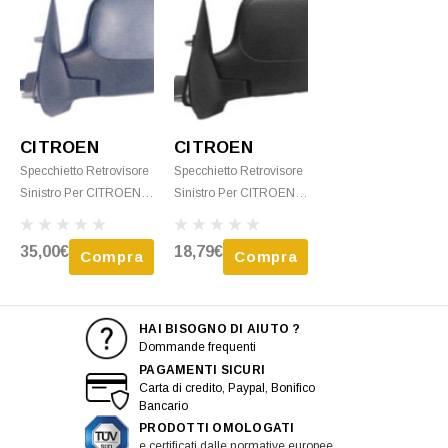
CITROEN
CITROEN
Specchietto Retrovisore
Specchietto Retrovisore
Sinistro Per CITROEN
Sinistro Per CITROEN
BERLINGO - 2002 >
BERLINGO - 1996 >
2008 Meccanico
2002 Meccanico Nero
35,00€
18,79€
Compra
Compra
Termico C/Primer
Nuovo
HAI BISOGNO DI AIUTO ?
Dommande frequenti
PAGAMENTI SICURI
Carta di credito, Paypal, Bonifico
Bancario
PRODOTTI OMOLOGATI
e certificati dalle normative europee