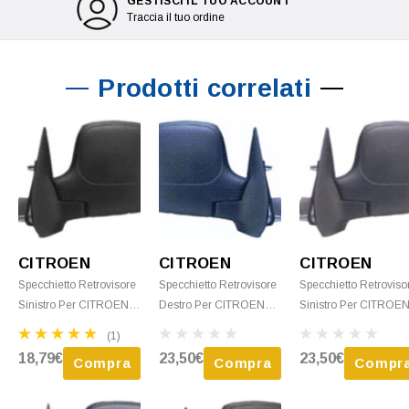
GESTISCI IL TUO ACCOUNT
Traccia il tuo ordine
Prodotti correlati
CITROEN
CITROEN
CITROEN
Specchietto Retrovisore
Specchietto Retrovisore
Specchietto Retroviso
Sinistro Per CITROEN
Destro Per CITROEN
Sinistro Per CITROE
BERLINGO - 2002 >
BERLINGO - 2002 >
BERLINGO - 1996 >
(1)
2008 Meccanico Nero
2008 Meccanico
2002 Meccanico
18,79€
23,50€
23,50€
Compra
Compra
Compr
Nuovo
Termico Nero Nuovo
Termico Nero Nuovo