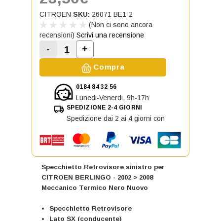
CITROEN
SKU:
26071 BE1-2
(Non ci sono ancora
recensioni)
Scrivi una recensione
-
+
Aumenta la quantità di Specchiet
Diminuisci la quantità di Specchietto Retr
Compra
0184 84 32 56
Lunedi-Venerdi, 9h-17h
SPEDIZIONE 2-4 GIORNI
Spedizione dai 2 ai 4 giorni con
Specchietto Retrovisore sinistro per
CITROEN BERLINGO - 2002 > 2008
Meccanico Termico Nero Nuovo
Specchietto Retrovisore
Lato SX (conducente)