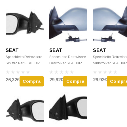
SEAT
SEAT
SEAT
Specchietto Retrovisore
Specchietto Retrovisore
Specchietto Retroviso
Sinistro Per SEAT IBIZA
Destro Per SEAT IBIZA -
Sinistro Per SEAT IBI
- 2002 > 2005
2002 > 2005 Meccanico
- 2002 > 2005
Meccanico Nero Nuovo
C/Primer Nuovo
Meccanico C/Primer
26,32€
29,92€
29,92€
Compra
Compra
Compr
Nuovo