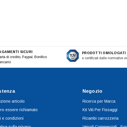
AGAMENTI SICURI
PRODOTTI OMOLOGATI
rta di credito, Paypal, Bonifico
e certificati dalle normative 
ancario
stenza
Negozio
uzione articolo
Ricerca per Marca
ro essere richiamato
Kit Viti Per Fissaggi
i e condizioni
Ricambi carrozzeria
tiva sulla privacy
Veicoli Commerciali - Fur