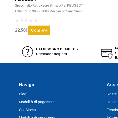
Specchietto Retrovisore Sinistro Per PEUGEOT
EXPERT - 1994 > 2004 Meccanico Nero Nuovo
22,56€
Compra
P
HAI BISOGNO DI AIUTO ?
Ca
Dommande frequenti
B
Naviga
Assi
Blog
Restit
Modalità di pagamento
Deside
Chi Siamo
Termin
Modalità di spedizione
Informa