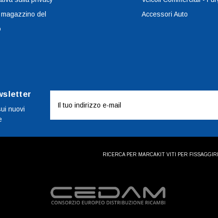
 magazzino del
Accessori Auto
o
wsletter
Indirizzo
e-
sui nuovi
e
mail
RICERCA PER MARCA
KIT VITI PER FISSAGGI
R