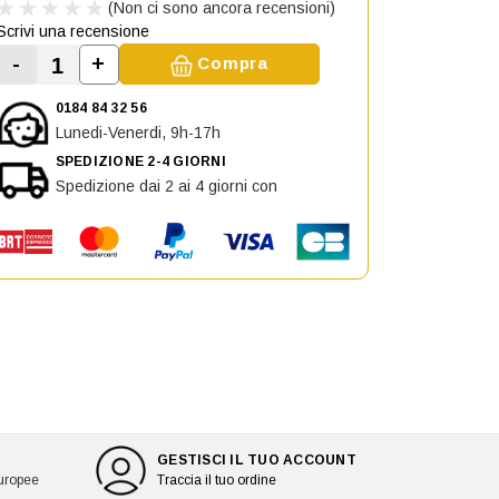
(Non ci sono ancora recensioni)
Scrivi una recensione
-
+
Compra
Aumenta la quantità di Specchietto Retrovi
Diminuisci la quantità di Specchietto Retrovisore d
0184 84 32 56
Lunedi-Venerdi, 9h-17h
SPEDIZIONE 2-4 GIORNI
Spedizione dai 2 ai 4 giorni con
GESTISCI IL TUO ACCOUNT
europee
Traccia il tuo ordine