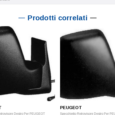
Prodotti correlati
T
PEUGEOT
etrovisore Destro Per PEUGEOT
Specchietto Retrovisore Destro Per 