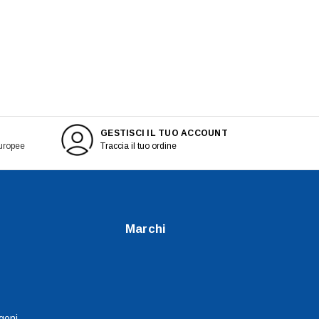
GESTISCI IL TUO ACCOUNT
europee
Traccia il tuo ordine
Marchi
goni