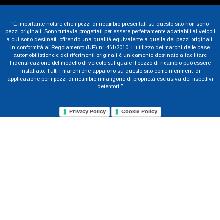
"È importante notare che i pezzi di ricambio presentati su questo sito non sono
pezzi originali. Sono tuttavia progettati per essere perfettamente adattabili ai veicoli
a cui sono destinati, offrendo una qualità equivalente a quella dei pezzi originali,
in conformità al Regolamento (UE) n° 461/2010. L'utilizzo dei marchi delle case
automobilistiche e dei riferimenti originali è unicamente destinato a facilitare
l'identificazione del modello di veicolo sul quale il pezzo di ricambio può essere
installato. Tutti i marchi che appaiono su questo sito come riferimenti di
applicazione per i pezzi di ricambio rimangono di proprietà esclusiva dei rispettivi
detentori."
Privacy Policy
Cookie Policy