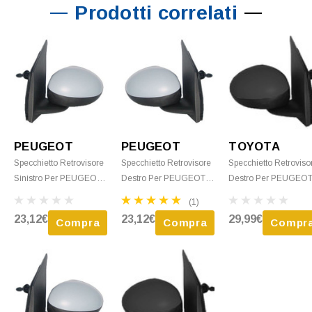
Prodotti correlati
PEUGEOT
PEUGEOT
TOYOTA
Specchietto Retrovisore
Specchietto Retrovisore
Specchietto Retroviso
Sinistro Per PEUGEOT
Destro Per PEUGEOT
Destro Per PEUGEO
107 Dal 2012 Al 2014
107 Dal 2005 Al 2012
107 Dal 2012 Al 2014
(1)
Meccanico, Con Primer,
Meccanico, Con Primer,
Meccanico Nero Nuo
23,12€
23,12€
29,99€
Compra
Compra
Compr
Nuovo
Nuovo