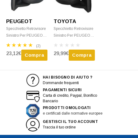
PEUGEOT
TOYOTA
Specchietto Retrovisore
Specchietto Retrovisore
Sinistro Per PEUGEOT
Sinistro Per PEUGEOT
107 Dal 2005 Al 2012
107 Dal 2012 Al 2014
(2)
Meccanico, Con Primer,
Meccanico Nero Nuovo
23,12€
29,99€
Compra
Compra
Nuovo
HAI BISOGNO DI AIUTO ?
Dommande frequenti
PAGAMENTI SICURI
Carta di credito, Paypal, Bonifico
Bancario
PRODOTTI OMOLOGATI
e certificati dalle normative europee
GESTISCI IL TUO ACCOUNT
Traccia il tuo ordine