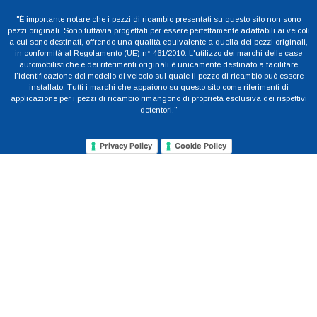
"È importante notare che i pezzi di ricambio presentati su questo sito non sono
pezzi originali. Sono tuttavia progettati per essere perfettamente adattabili ai veicoli
a cui sono destinati, offrendo una qualità equivalente a quella dei pezzi originali,
in conformità al Regolamento (UE) n° 461/2010. L'utilizzo dei marchi delle case
automobilistiche e dei riferimenti originali è unicamente destinato a facilitare
l'identificazione del modello di veicolo sul quale il pezzo di ricambio può essere
installato. Tutti i marchi che appaiono su questo sito come riferimenti di
applicazione per i pezzi di ricambio rimangono di proprietà esclusiva dei rispettivi
detentori."
Privacy Policy
Cookie Policy