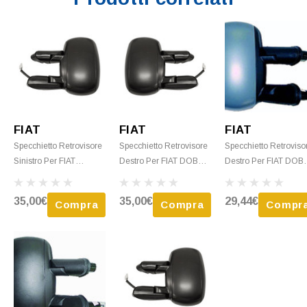
FIAT
FIAT
FIAT
Specchietto Retrovisore
Specchietto Retrovisore
Specchietto Retroviso
Sinistro Per FIAT
Destro Per FIAT DOBLO
Destro Per FIAT DOB
DOBLO Dal 2005 Al
Dal 2001 Al 2005
- 2005 > 2009 Elettric
2009 Elettrico, Termico,
Elettrico, Termico, Nero,
Termico C/Primer
35,00€
35,00€
29,44€
Compra
Compra
Compr
Nero, Nuovo
Nuovo
Nuovo