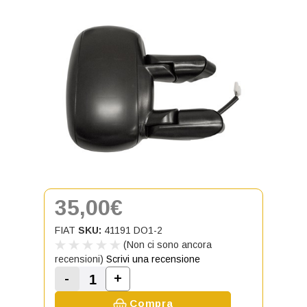
35,00€
FIAT
SKU:
41191 DO1-2
(Non ci sono ancora
recensioni)
Scrivi una recensione
-
+
Aumenta la quantità di Specchietto
Diminuisci la quantità di Specchietto Retro
Compra