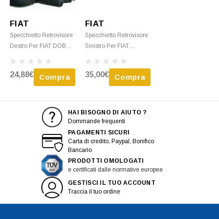
FIAT
FIAT
Specchietto Retrovisore
Specchietto Retrovisore
Destro Per FIAT DOBLO
Sinistro Per FIAT
- 2005 > 2009
DOBLO Dal 2001 Al
Meccanico Nero Nuovo
2005 Elettrico, Termico,
24,88€
35,00€
Compra
Compra
Nero, Nuovo
HAI BISOGNO DI AIUTO ?
Dommande frequenti
PAGAMENTI SICURI
Carta di credito, Paypal, Bonifico
Bancario
PRODOTTI OMOLOGATI
e certificati dalle normative europee
GESTISCI IL TUO ACCOUNT
Traccia il tuo ordine