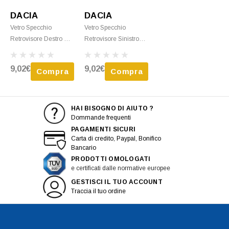
DACIA
DACIA
Vetro Specchio
Vetro Specchio
Retrovisore Destro Per
Retrovisore Sinistro
DACIA LOGAN I MCV
Per DACIA LOGAN I
Fase 1, 2007-2008,
MCV Fase 2, 2008-
9,02€
9,02€
Compra
Compra
Sbrinamento, Clip-On
2013, Sbrinamento,
Clip-On
HAI BISOGNO DI AIUTO ?
Dommande frequenti
PAGAMENTI SICURI
Carta di credito, Paypal, Bonifico
Bancario
PRODOTTI OMOLOGATI
e certificati dalle normative europee
GESTISCI IL TUO ACCOUNT
Traccia il tuo ordine