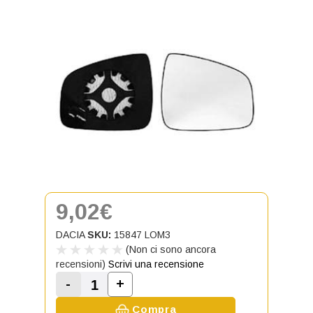
9,02€
DACIA
SKU:
15847 LOM3
(Non ci sono ancora
recensioni)
Scrivi una recensione
-
+
Aumenta la quantità di Vetro specc
Diminuisci la quantità di Vetro specchio re
Compra