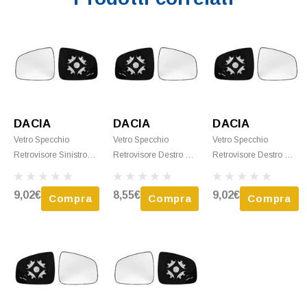
DACIA
DACIA
DACIA
Vetro Specchio
Vetro Specchio
Vetro Specchio
Retrovisore Sinistro
Retrovisore Destro Per
Retrovisore Destro Per
Per DACIA LOGAN II
DACIA LOGAN II MCV
DACIA LOGAN I MCV
MCV Fase 1, 2013-
Fase 1, 2013-2016,
Fase 2, 2008-2013,
9,02€
8,55€
9,02€
Compra
Compra
Compra
2016, Sbrinamento,
Clip-On, Nuovo
Sbrinamento, Clip-On
Clip-On